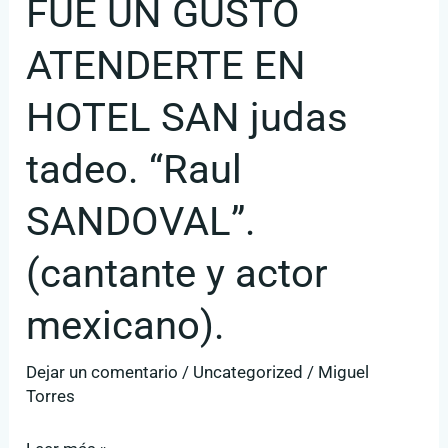
FUE UN GUSTO
FUE
UN
ATENDERTE EN
GUSTO
ATENDERTE
HOTEL SAN judas
EN
tadeo. “Raul
HOTEL
SAN
SANDOVAL”.
judas
tadeo.
(cantante y actor
“Raul
SANDOVAL”.
mexicano).
(cantante
Dejar un comentario
/
Uncategorized
/
Miguel
y
Torres
actor
mexicano).