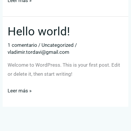
Leer más »
Hello world!
Hello
world!
1 comentario
/
Uncategorized
/
vladimir.tordavi@gmail.com
Welcome to WordPress. This is your first post. Edit
or delete it, then start writing!
Leer más »